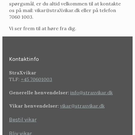
spørgsmål, er du altid velkommen til at kontakte
os på mail: vikar@straXvikar.dk eller på telefon
7060 1003.
Vi ser frem til at høre fra dig.
Kontaktinfo
StraXvikar
TLF:
+45 70601003
Generelle henvendelser:
info@straxvikar.dk
Vikar henvendelser:
vikar@straxvikar.dk
Bestil vikar
Bliv vikar