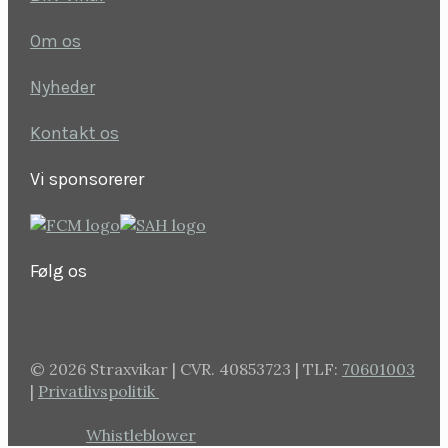
Om os
Nyheder
Kontakt os
Vi sponsorerer
Følg os
©
2026 Straxvikar | CVR. 40853723 | TLF:
70601003
|
Privatlivspolitik
Whistleblower