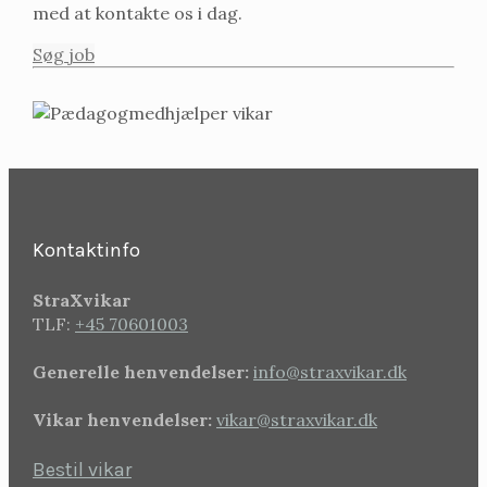
med at kontakte os i dag.
Søg job
Kontaktinfo
StraXvikar
TLF:
+45 70601003
Generelle henvendelser:
info@straxvikar.dk
Vikar henvendelser:
vikar@straxvikar.dk
Bestil vikar