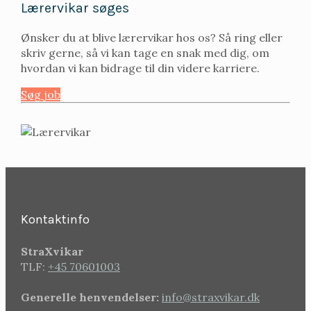
Lærervikar søges
Ønsker du at blive lærervikar hos os? Så ring eller
skriv gerne, så vi kan tage en snak med dig, om
hvordan vi kan bidrage til din videre karriere.
Søg job
Kontaktinfo
StraXvikar
TLF:
+45 70601003
Generelle henvendelser:
info@straxvikar.dk