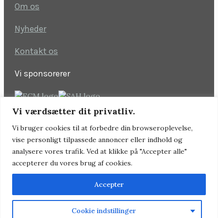
Om os
Nyheder
Kontakt os
Vi sponsorerer
Vi værdsætter dit privatliv.
Følg os
Vi bruger cookies til at forbedre din browseroplevelse,
vise personligt tilpassede annoncer eller indhold og
analysere vores trafik. Ved at klikke på "Accepter alle"
accepterer du vores brug af cookies.
©
2026 Straxvikar | CVR. 40853723 | TLF:
70601003
|
Privatlivspolitik
Accepter
Whistleblower
Cookie indstillinger
Kontakt os