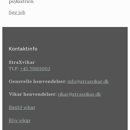
psykiatrien.
Søg job
Kontaktinfo
StraXvikar
TLF:
+45 70601003
Generelle henvendelser:
info@straxvikar.dk
Vikar henvendelser:
vikar@straxvikar.dk
Bestil vikar
Bliv vikar