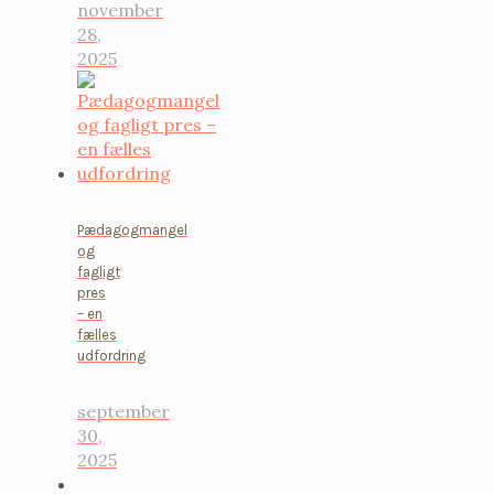
november
28,
2025
Pædagogmangel
og
fagligt
pres
– en
fælles
udfordring
september
30,
2025