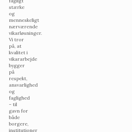
fagligt
stærke
og
menneskeligt
nærværende
vikarløsninger.
Vi tror
på, at
kvalitet i
vikararbejde
bygger
på
respekt,
ansvarlighed
og
faglighed
– til
gavn for
både
borgere,
institutioner