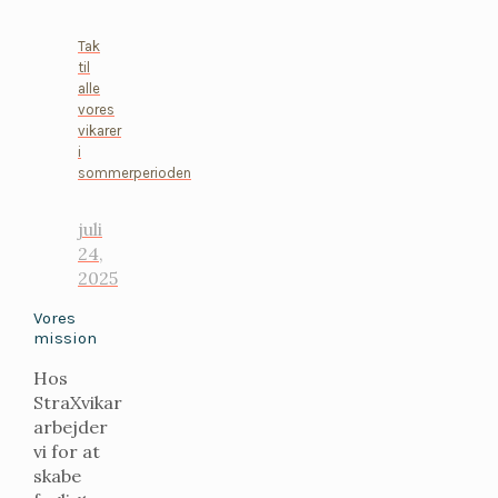
Tak
til
alle
vores
vikarer
i
sommerperioden
juli
24,
2025
Vores
mission
Hos
StraXvikar
arbejder
vi for at
skabe