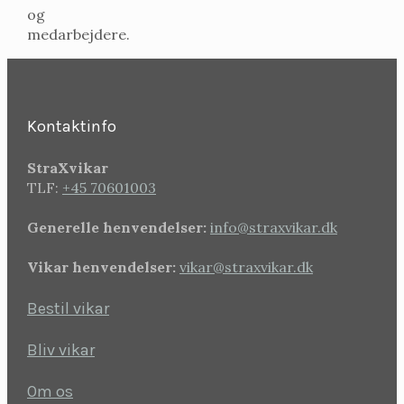
og
medarbejdere.
Kontaktinfo
StraXvikar
TLF:
+45 70601003
Generelle henvendelser:
info@straxvikar.dk
Vikar henvendelser:
vikar@straxvikar.dk
Bestil vikar
Bliv vikar
Om os