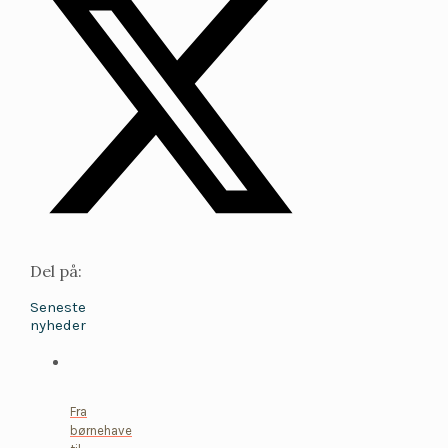
Del på:
Seneste
nyheder
Fra
børnehave