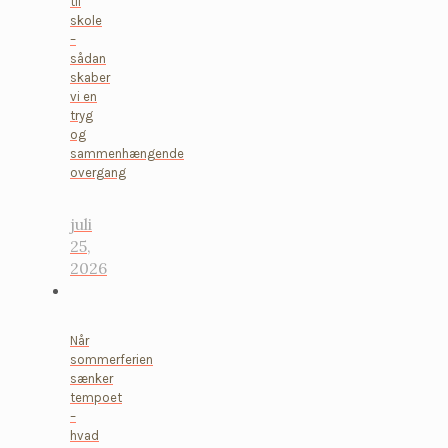
til
skole
–
sådan
skaber
vi en
tryg
og
sammenhængende
overgang
juli
25,
2026
Når
sommerferien
sænker
tempoet
–
hvad