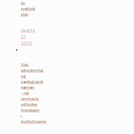
en
praktisk
plan
marts
17,
2026
Støj,
arbejdsmiljø
og
pædagogisk
nærvær
– når
rammerne
udfordrer
hverdagen
i
institutionerne