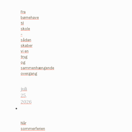
Fra
børnehave
til
skole
–
sådan
skaber
vi en
tryg
og
sammenhængende
overgang
juli
25,
2026
Når
sommerferien