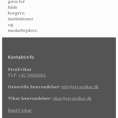
gavn for
både
borgere,
institutioner
og
medarbejdere.
Kontaktinfo
StraXvikar
TLF:
+45 70601003
Generelle henvendelser:
info@straxvikar.dk
Vikar henvendelser:
vikar@straxvikar.dk
Bestil vikar