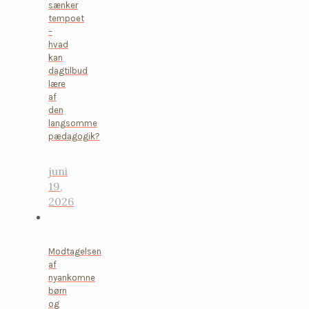
sænker
tempoet
–
hvad
kan
dagtilbud
lære
af
den
langsomme
pædagogik?
juni
19,
2026
Modtagelsen
af
nyankomne
børn
og