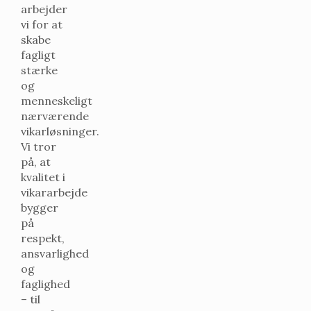
arbejder
vi for at
skabe
fagligt
stærke
og
menneskeligt
nærværende
vikarløsninger.
Vi tror
på, at
kvalitet i
vikararbejde
bygger
på
respekt,
ansvarlighed
og
faglighed
– til