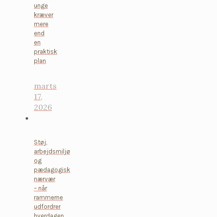
unge
kræver
mere
end
en
praktisk
plan
marts
17,
2026
Støj,
arbejdsmiljø
og
pædagogisk
nærvær
– når
rammerne
udfordrer
hverdagen